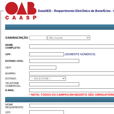
DataGED - Requerimento Eletrônico de Benefícios 
OAB/INSCRIÇÃO
NOME
COMPLETO:
(SOMENTE NÚMEROS)
CPF:
ESTADO CIVIL:
CEP
:
BAIRRO:
ESTADO
:
TELEFONE
COMERCIAL:
E-MAIL:
* NOTA: TODOS OS CAMPOS EM NEGRITO SÃO OBRIGATÓRI
NOME
REQUERENTE:
CPF: